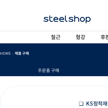
철근
형강
후
HOME
제품 구매
주문품 구매
❏ KS정척재